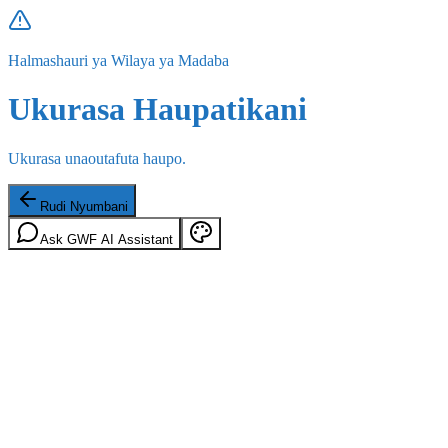
Halmashauri ya Wilaya ya Madaba
Ukurasa Haupatikani
Ukurasa unaoutafuta haupo.
Rudi Nyumbani
Ask GWF AI Assistant