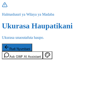
Halmashauri ya Wilaya ya Madaba
Ukurasa Haupatikani
Ukurasa unaoutafuta haupo.
Rudi Nyumbani
Ask GWF AI Assistant