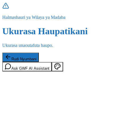
Halmashauri ya Wilaya ya Madaba
Ukurasa Haupatikani
Ukurasa unaoutafuta haupo.
Rudi Nyumbani
Ask GWF AI Assistant